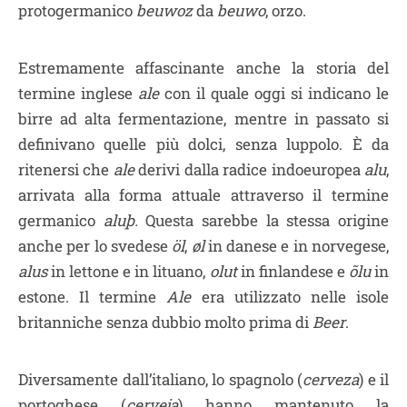
protogermanico
beuwoz
da
beuwo
, orzo.
Estremamente affascinante anche la storia del
termine inglese
ale
con il quale oggi si indicano le
birre ad alta fermentazione, mentre in passato si
definivano quelle più dolci, senza luppolo. È da
ritenersi che
ale
derivi dalla radice indoeuropea
alu
,
arrivata alla forma attuale attraverso il termine
germanico
aluþ.
Questa sarebbe la stessa origine
anche per lo svedese
öl
,
øl
in danese e in norvegese,
alus
in lettone e in lituano,
olut
in finlandese e
õlu
in
estone. Il termine
Ale
era utilizzato nelle isole
britanniche senza dubbio molto prima di
Beer
.
Diversamente dall’italiano, lo spagnolo (
cerveza
) e il
portoghese (
cerveja
) hanno mantenuto la