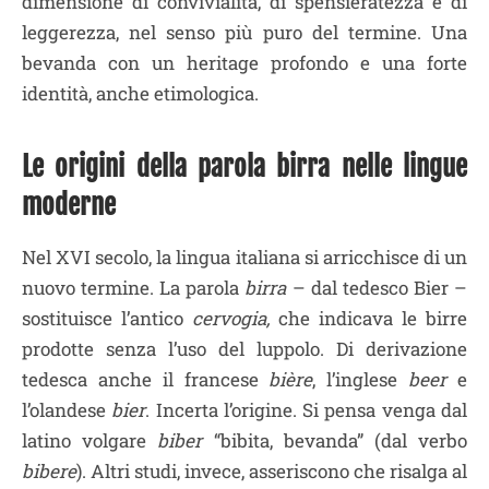
dimensione di convivialità, di spensieratezza e di
leggerezza, nel senso più puro del termine. Una
bevanda con un heritage profondo e una forte
identità, anche etimologica.
Le origini della parola birra nelle lingue
moderne
Nel XVI secolo, la lingua italiana si arricchisce di un
nuovo termine. La parola
birra
– dal tedesco Bier –
sostituisce l’antico
cervogia,
che indicava le birre
prodotte senza l’uso del luppolo. Di derivazione
tedesca anche il francese
bière
, l’inglese
beer
e
l’olandese
bier
. Incerta l’origine. Si pensa venga dal
latino volgare
biber
“bibita, bevanda” (dal verbo
bibere
). Altri studi, invece, asseriscono che risalga al