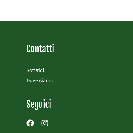
Contatti
Scrivici!
Dove siamo
Seguici
F
I
a
n