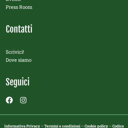
Press Room
Contatti
Scrivici!
Dove siamo
Seguici
F
I
a
n
c
s
e
t
Informativa Privacy
–
Termini e condizioni
–
Cookie policy
–
Codice