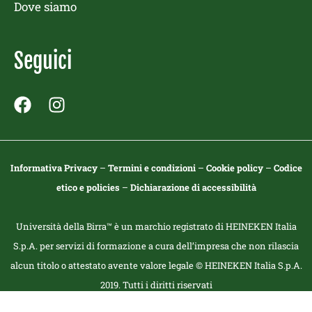
Dove siamo
Seguici
F
I
a
n
c
s
e
t
Informativa Privacy
–
Termini e condizioni
–
Cookie policy
–
Codice
b
a
etico e policies
–
Dichiarazione di accessibilità
o
g
o
r
k
a
Università della Birra™ è un marchio registrato di HEINEKEN Italia
m
S.p.A. per servizi di formazione a cura dell’impresa che non rilascia
alcun titolo o attestato avente valore legale © HEINEKEN Italia S.p.A.
2019. Tutti i diritti riservati