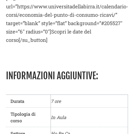
url=”https://www.universitadellabirra.it/calendario-
corsi/economia-del-punto-di-consumo-ricavi/”
target=”blank” style=”flat” background=”#205527″
size=”6″ radius=”0″]Scopri le date del
corso[/su_button]
INFORMAZIONI AGGIUNTIVE:
Durata
7 ore
Tipologia di
In Aula
corso
Settore
Ho.Re.Ca