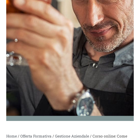
Home
/
Offerta Formativa
/
Gestione Aziendale
/ Corso online: Come