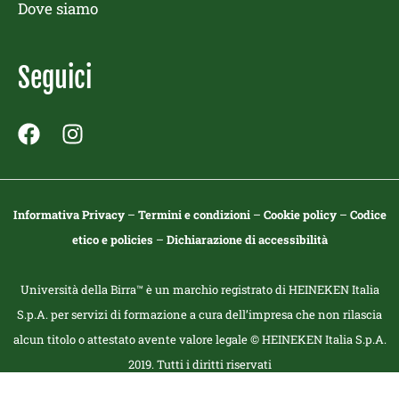
Dove siamo
Seguici
F
I
a
n
c
s
e
t
Informativa Privacy
–
Termini e condizioni
–
Cookie policy
–
Codice
b
a
etico e policies
–
Dichiarazione di accessibilità
o
g
o
r
k
a
Università della Birra™ è un marchio registrato di HEINEKEN Italia
m
S.p.A. per servizi di formazione a cura dell’impresa che non rilascia
alcun titolo o attestato avente valore legale © HEINEKEN Italia S.p.A.
2019. Tutti i diritti riservati