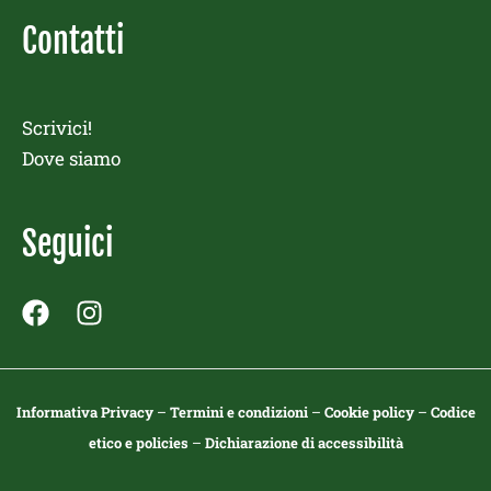
Contatti
Scrivici!
Dove siamo
Seguici
F
I
a
n
c
s
e
t
Informativa Privacy
–
Termini e condizioni
–
Cookie policy
–
Codice
b
a
etico e policies
–
Dichiarazione di accessibilità
o
g
o
r