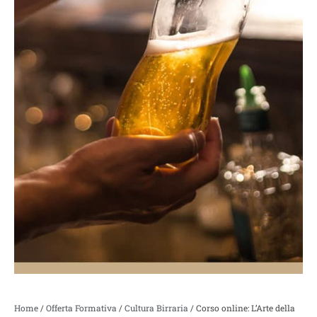
Home
/
Offerta Formativa
/
Cultura Birraria
/ Corso online: L’Arte della