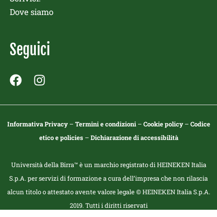
Dove siamo
Seguici
F
I
a
n
c
s
e
t
Informativa Privacy
–
Termini e condizioni
–
Cookie policy
–
Codice
b
a
etico e policies
–
Dichiarazione di accessibilità
o
g
o
r
k
a
Università della Birra™ è un marchio registrato di HEINEKEN Italia
m
S.p.A. per servizi di formazione a cura dell’impresa che non rilascia
alcun titolo o attestato avente valore legale © HEINEKEN Italia S.p.A.
2019. Tutti i diritti riservati